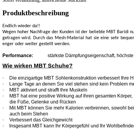
Sofort versandfähig, ausreichende Stückzahl
ausreichende
Stückzahl
Produktbeschreibung
Endlich wieder da!!
Wegen hoher Nachfrage der Kunden ist der beliebte MBT Baridi nun 
getragen wird. Durch das Mesh-Material hat sie eine sehr beque
enger oder weiter gestellt werden.
Performance:
stärkste Dämpfungseigenschaft, höchste 
Wie wirken MBT Schuhe?
·
Die einzigartige MBT Sohlenkonstruktion verbessert Ihre H
·
Lange Tage an denen Sie viel stehen sind kein Problem m
·
MBT aktiviert und strafft Ihre Muskeln
·
MBT hat eine positive Wirkung auf Ihren gesamten Körper, n
die Füße, Gelenke und Rücken
·
Mit MBT können Sie mehr Kalorien verbrennen, sowohl be
auch beim Stehen
·
Verbessert das Gleichgewicht
·
Insgesamt MBT kann Ihr Körpergefühl und Ihr Wohlbefinde