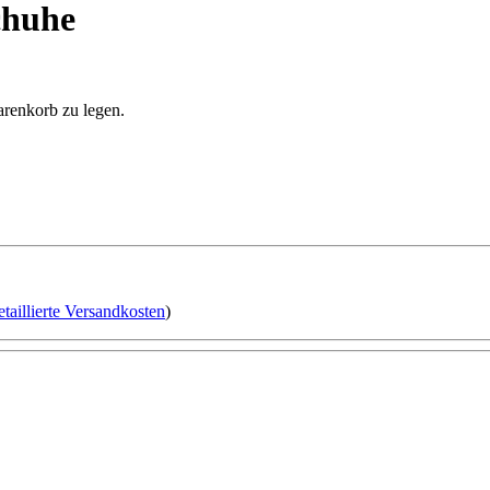
chuhe
arenkorb zu legen.
etaillierte Versandkosten
)