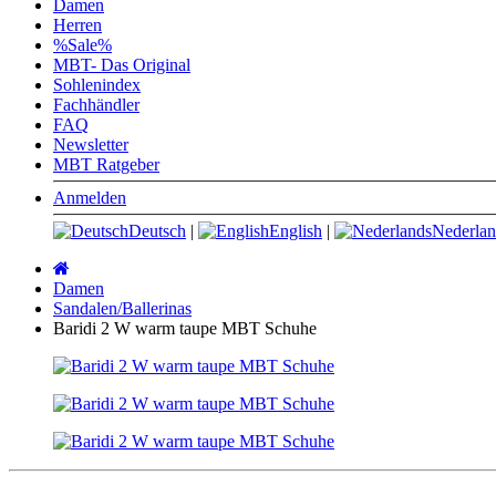
Damen
Herren
%Sale%
MBT- Das Original
Sohlenindex
Fachhändler
FAQ
Newsletter
MBT Ratgeber
Anmelden
Deutsch
|
English
|
Nederlan
Startseite
Damen
Sandalen/Ballerinas
Baridi 2 W warm taupe MBT Schuhe