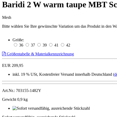
Baridi 2 W warm taupe MBT S
Mesh
Bitte wählen Sie Ihre gewünschte Variation um das Produkt in den W
Größe:
36
37
39
41
42
Größentabelle & Materialkennzeichnung
EUR 209,95
inkl. 19 % USt, Kostenfreier Versand innerhalb Deutschland (
d
Art.Nr.: 703155-1482Y
Gewicht 0,9 kg
Sofort
versandfähig,