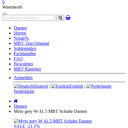
0
Warenkorb
Navigation
Suchen
Damen
Herren
%Sale%
MBT- Das Original
Sohlenindex
Fachhändler
FAQ
Newsletter
MBT Ratgeber
Anmelden
Deutsch
|
English
|
Nederlands
Startseite
Damen
Myto grey W 41.5 MBT Schuhe Damen
SALE
-21.1%