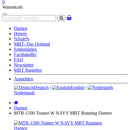
0
Warenkorb
Navigation
Suchen
Damen
Herren
%Sale%
MBT- Das Original
Sohlenindex
Fachhändler
FAQ
Newsletter
MBT Ratgeber
Anmelden
Deutsch
|
English
|
Nederlands
Startseite
Damen
MTR-1500 Trainer W NAVY MBT Running Damen