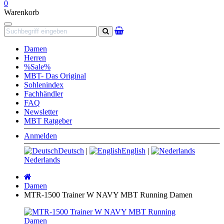
0
Warenkorb
Navigation
Suchen
Damen
Herren
%Sale%
MBT- Das Original
Sohlenindex
Fachhändler
FAQ
Newsletter
MBT Ratgeber
Anmelden
Deutsch
|
English
|
Nederlands
Startseite
Damen
MTR-1500 Trainer W NAVY MBT Running Damen