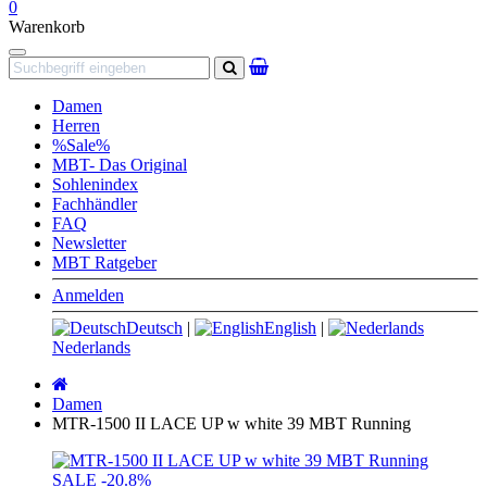
0
Warenkorb
Navigation
Suchen
Damen
Herren
%Sale%
MBT- Das Original
Sohlenindex
Fachhändler
FAQ
Newsletter
MBT Ratgeber
Anmelden
Deutsch
|
English
|
Nederlands
Startseite
Damen
MTR-1500 II LACE UP w white 39 MBT Running
SALE
-20.8%