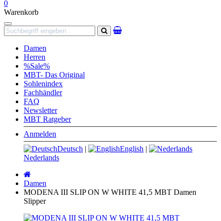
0
Warenkorb
Navigation
Suchen
Damen
Herren
%Sale%
MBT- Das Original
Sohlenindex
Fachhändler
FAQ
Newsletter
MBT Ratgeber
Anmelden
Deutsch
|
English
|
Nederlands
Startseite
Damen
MODENA III SLIP ON W WHITE 41,5 MBT Damen
Slipper