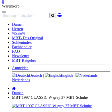
0
Warenkorb
Navigation
Suchen
Damen
Herren
%Sale%
MBT- Das Original
Sohlenindex
Fachhändler
FAQ
Newsletter
MBT Ratgeber
Anmelden
Deutsch
|
English
|
Nederlands
Startseite
Damen
MBT 1997 CLASSIC W grey 37 MBT Schuhe