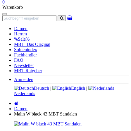
0
Warenkorb
Navigation
Suchen
Damen
Herren
%Sale%
MBT- Das Original
Sohlenindex
Fachhändler
FAQ
Newsletter
MBT Ratgeber
Anmelden
Deutsch
|
English
|
Nederlands
Startseite
Damen
Malin W black 43 MBT Sandalen