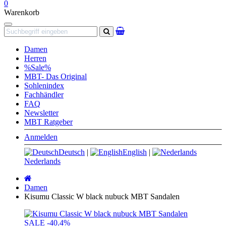
0
Warenkorb
Navigation
Suchen
Damen
Herren
%Sale%
MBT- Das Original
Sohlenindex
Fachhändler
FAQ
Newsletter
MBT Ratgeber
Anmelden
Deutsch
|
English
|
Nederlands
Startseite
Damen
Kisumu Classic W black nubuck MBT Sandalen
SALE
-40.4%