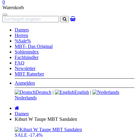
0
Warenkorb
Navigation
Suchen
Damen
Herren
%Sale%
MBT- Das Original
Sohlenindex
Fachhändler
FAQ
Newsletter
MBT Ratgeber
Anmelden
Deutsch
|
English
|
Nederlands
Startseite
Damen
Kiburi W Taupe MBT Sandalen
SALE
-17.4%