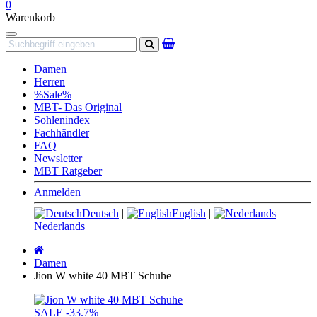
0
Warenkorb
Navigation
Suchen
Damen
Herren
%Sale%
MBT- Das Original
Sohlenindex
Fachhändler
FAQ
Newsletter
MBT Ratgeber
Anmelden
Deutsch
|
English
|
Nederlands
Startseite
Damen
Jion W white 40 MBT Schuhe
SALE
-33.7%