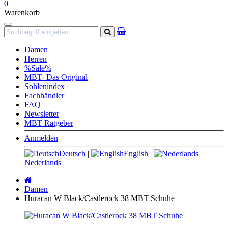
0
Warenkorb
Navigation
Suchen
Damen
Herren
%Sale%
MBT- Das Original
Sohlenindex
Fachhändler
FAQ
Newsletter
MBT Ratgeber
Anmelden
Deutsch
|
English
|
Nederlands
Startseite
Damen
Huracan W Black/Castlerock 38 MBT Schuhe