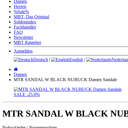
Damen
Herren
%Sale%
MBT- Das Original
Sohlenindex
Fachhändler
FAQ
Newsletter
MBT Ratgeber
Anmelden
Deutsch
|
English
|
Nederlan
Startseite
Damen
MTR SANDAL W BLACK NUBUCK Damen Sandale
SALE
-25.0%
MTR SANDAL W BLACK NUBU
Nubuckleder / Neoprenpolster