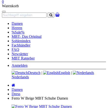
0
Warenkorb
Navigation
Suchen
Damen
Herren
%Sale%
MBT- Das Original
Sohlenindex
Fachhändler
FAQ
Newsletter
MBT Ratgeber
Anmelden
Deutsch
|
English
|
Nederlands
Startseite
Damen
Dress
Ferro W Beige MBT Schuhe Damen