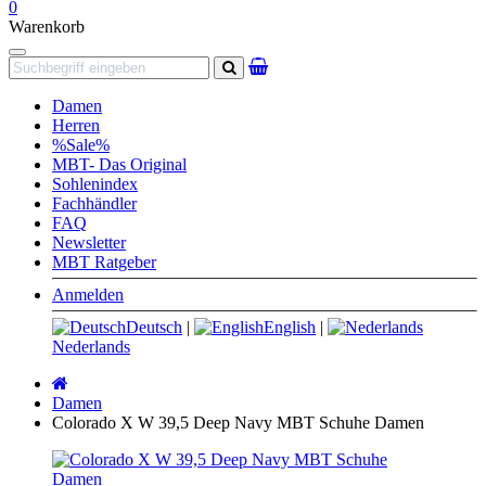
0
Warenkorb
Navigation
Suchen
Damen
Herren
%Sale%
MBT- Das Original
Sohlenindex
Fachhändler
FAQ
Newsletter
MBT Ratgeber
Anmelden
Deutsch
|
English
|
Nederlands
Startseite
Damen
Colorado X W 39,5 Deep Navy MBT Schuhe Damen