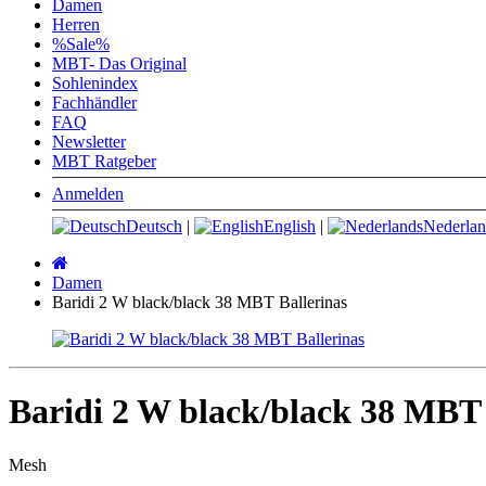
Damen
Herren
%Sale%
MBT- Das Original
Sohlenindex
Fachhändler
FAQ
Newsletter
MBT Ratgeber
Anmelden
Deutsch
|
English
|
Nederlan
Startseite
Damen
Baridi 2 W black/black 38 MBT Ballerinas
Baridi 2 W black/black 38 MBT 
Mesh