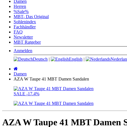
Damen
Herren
%Sale%
MBT- Das Original
Sohlenindex
Fachhändler
FAQ
Newsletter
MBT Ratgeber
Anmelden
Deutsch
|
English
|
Nederlan
Startseite
Damen
AZA W Taupe 41 MBT Damen Sandalen
SALE
-17.4%
AZA W Taupe 41 MBT Damen S