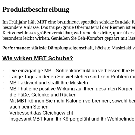
Stückzahl
Produktbeschreibung
Im Frühjahr hält MBT eine brandneue, sportlich-schicke Sandale für
besondere Anlässe. Das taupe/graue Obermaterial der Riemen ist e
Klettverschlusses größenverstellbar, während der dritte, quer über
besonders leicht wirken. Genießen Sie Geh-Komfort gepaart mit läs
Performance
:
stärkste Dämpfungseigenschaft, höchste Muskelaktiv
Wie wirken MBT Schuhe?
·
Die einzigartige MBT Sohlenkonstruktion verbessert Ihre H
·
Lange Tage an denen Sie viel stehen sind kein Problem m
·
MBT aktiviert und strafft Ihre Muskeln
·
MBT hat eine positive Wirkung auf Ihren gesamten Körper, n
die Füße, Gelenke und Rücken
·
Mit MBT können Sie mehr Kalorien verbrennen, sowohl be
auch beim Stehen
·
Verbessert das Gleichgewicht
·
Insgesamt MBT kann Ihr Körpergefühl und Ihr Wohlbefinde