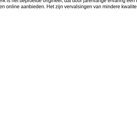
k is het beproefde origineel, dat door jarenlange ervaring een
gen online aanbieden. Het zijn vervalsingen van mindere kwalite