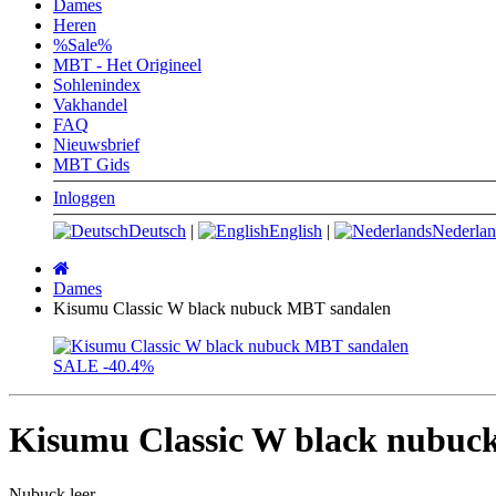
Dames
Heren
%Sale%
MBT - Het Origineel
Sohlenindex
Vakhandel
FAQ
Nieuwsbrief
MBT Gids
Inloggen
Deutsch
|
English
|
Nederlan
Startpagina
Dames
Kisumu Classic W black nubuck MBT sandalen
SALE
-40.4%
Kisumu Classic W black nubuc
Nubuck leer