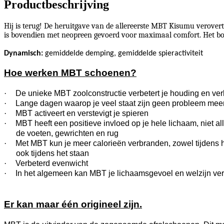
Productbeschrijving
Hij is terug! De heruitgave van de allereerste MBT Kisumu verover
is bovendien met neopreen gevoerd voor maximaal comfort. Het b
Dynamisch:
gemiddelde demping, gemiddelde spieractiviteit
Hoe werken MBT schoenen?
·
De unieke MBT zoolconstructie verbetert je houding en verl
·
Lange dagen waarop je veel staat zijn geen probleem mee
·
MBT activeert en verstevigt je spieren
·
MBT heeft een positieve invloed op je hele lichaam, niet al
de voeten, gewrichten en rug
·
Met MBT kun je meer calorieën verbranden, zowel tijdens h
ook tijdens het staan
·
Verbeterd evenwicht
·
In het algemeen kan MBT je lichaamsgevoel en welzijn ve
Er kan maar één origineel zijn.