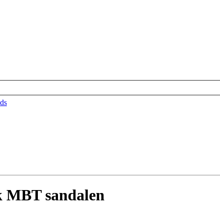
ds
k MBT sandalen