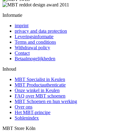
Informatie
imprint
privacy and data protection
Leveringsinformatie
Terms and conditions
Withdrawal policy
Contact
Betaalmogelijkheden
Inhoud
MBT Specialist in Keulen
MBT Productauthenticatie
Onze winkel in Keulen
FAQ over MBT schoenen
MBT Schoenen en hun werking
Over ons
Het MBT-principe
Sohlenindex
MBT Store Köln