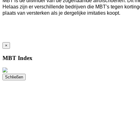
MBT is de uitvinder van de zogenaamde afrolschoenen. Dit mer
Helaas zijn er verschillende bedrijven die MBT's tegen kortin
plaats van versterken als je dergelijke imitaties koopt.
×
MBT Index
Schließen