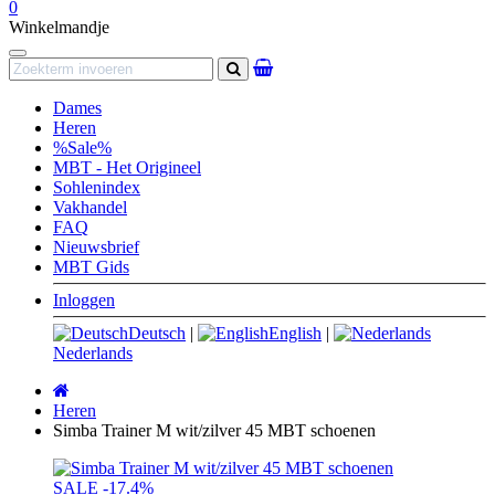
0
Winkelmandje
Navigation
Zoeken
Dames
Heren
%Sale%
MBT - Het Origineel
Sohlenindex
Vakhandel
FAQ
Nieuwsbrief
MBT Gids
Inloggen
Deutsch
|
English
|
Nederlands
Startpagina
Heren
Simba Trainer M wit/zilver 45 MBT schoenen
SALE
-17.4%