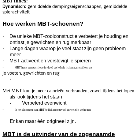
MBT Index:
Dynamisch:
gemiddelde dempingseigenschappen, gemiddelde
spieractiviteit
Hoe werken MBT-schoenen?
·
De unieke MBT-zoolconstructie verbetert je houding en
ontlast je gewrichten en rug merkbaar
·
Lange dagen waarop je veel staat zijn geen probleem
meer
·
MBT activeert en verstevigt je spieren
·
MBT heeft een positieve invloed op je hele lichaam, niet alleen op
je voeten, gewrichten en rug
·
Met MBT kun je meer calorieën verbranden, zowel tijdens het lopen
als
ook tijdens het staan
Verbeterd evenwicht
·
·
In het algemeen kan MBT je lichaamsgevoel en welzijn verhogen
Er kan maar één origineel zijn.
MBT is de uitvinder van de zogenaamde