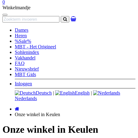
0
Winkelmandje
Navigation
Zoeken
Dames
Heren
%Sale%
MBT - Het Origineel
Sohlenindex
Vakhandel
FAQ
Nieuwsbrief
MBT Gids
Inloggen
Deutsch
|
English
|
Nederlands
Startpagina
Onze winkel in Keulen
Onze winkel in Keulen