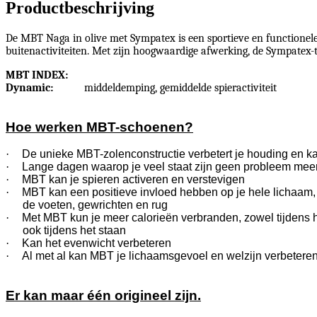
Productbeschrijving
De MBT Naga in olive met Sympatex is een sportieve en functionele 
buitenactiviteiten. Met zijn hoogwaardige afwerking, de Sympatex-
MBT INDEX:
Dynamic:
middeldemping, gemiddelde spieractiviteit
Hoe werken MBT-schoenen?
·
De unieke MBT-zolenconstructie verbetert je houding en ka
·
Lange dagen waarop je veel staat zijn geen probleem mee
·
MBT kan je spieren activeren en verstevigen
·
MBT kan een positieve invloed hebben op je hele lichaam, 
de voeten, gewrichten en rug
·
Met MBT kun je meer calorieën verbranden, zowel tijdens h
ook tijdens het staan
·
Kan het evenwicht verbeteren
·
Al met al kan MBT je lichaamsgevoel en welzijn verbetere
Er kan maar één origineel zijn.