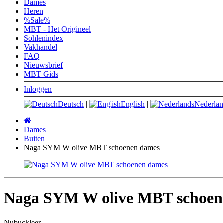
Dames
Heren
%Sale%
MBT - Het Origineel
Sohlenindex
Vakhandel
FAQ
Nieuwsbrief
MBT Gids
Inloggen
Deutsch
|
English
|
Nederlan
Startpagina
Dames
Buiten
Naga SYM W olive MBT schoenen dames
Naga SYM W olive MBT schoen
Nubuckleer