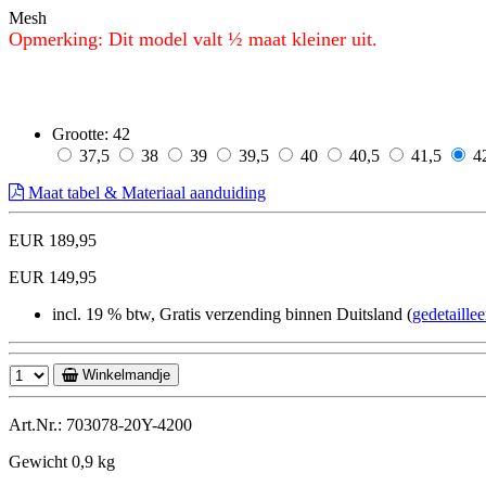
Mesh
Opmerking: Dit model valt ½ maat kleiner uit.
Grootte:
42
37,5
38
39
39,5
40
40,5
41,5
4
Maat tabel & Materiaal aanduiding
EUR 189,95
EUR 149,95
incl. 19 % btw, Gratis verzending binnen Duitsland (
gedetaille
Winkelmandje
Art.Nr.: 703078-20Y-4200
Gewicht 0,9 kg