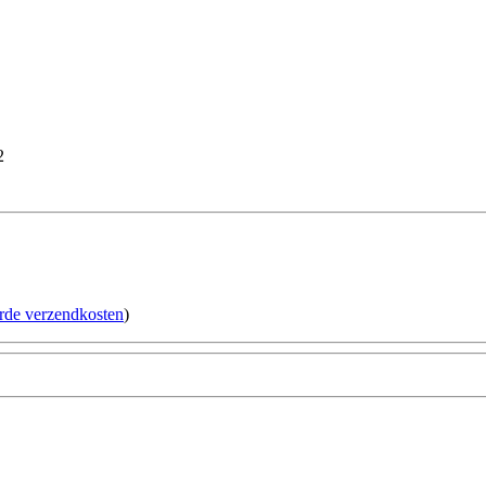
2
erde verzendkosten
)