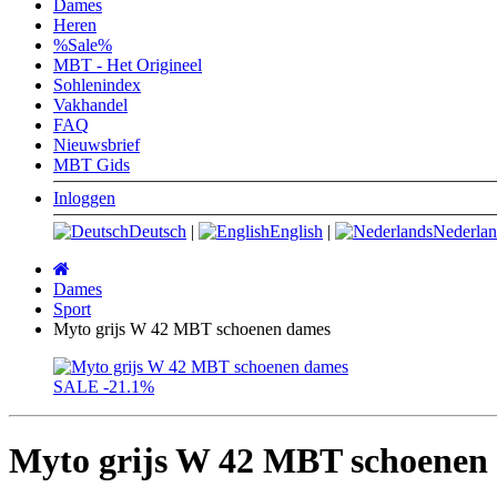
Dames
Heren
%Sale%
MBT - Het Origineel
Sohlenindex
Vakhandel
FAQ
Nieuwsbrief
MBT Gids
Inloggen
Deutsch
|
English
|
Nederlan
Startpagina
Dames
Sport
Myto grijs W 42 MBT schoenen dames
SALE
-21.1%
Myto grijs W 42 MBT schoenen