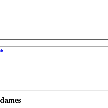
ds
 dames