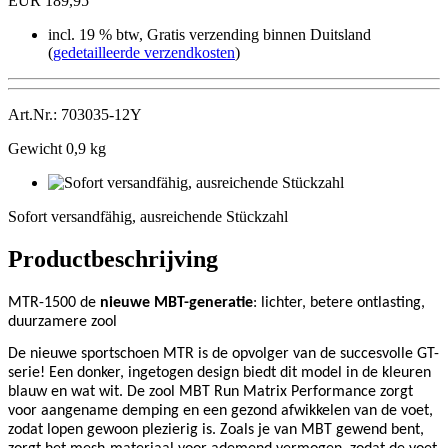
EUR 189,95
incl. 19 % btw, Gratis verzending binnen Duitsland
(
gedetailleerde verzendkosten
)
Art.Nr.: 703035-12Y
Gewicht 0,9 kg
Sofort
versandfähig,
Sofort versandfähig, ausreichende Stückzahl
ausreichende
Stückzahl
Productbeschrijving
MTR-1500 de
nieuwe MBT-generatie
: lichter, betere ontlasting,
duurzamere zool
De nieuwe sportschoen MTR is de opvolger van de succesvolle GT-
serie! Een donker, ingetogen design biedt dit model in de kleuren
blauw en wat wit. De zool MBT Run Matrix Performance zorgt
voor aangename demping en een gezond afwikkelen van de voet,
zodat lopen gewoon plezierig is. Zoals je van MBT gewend bent,