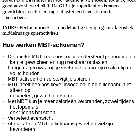
zorgt het mesh-materiaal voor ademend vermogen, zodat de voet
goed geventileerd blijft. De GTR zijn superlicht en kunnen
gewrichten, voeten en rug ontlasten en bevorderen de
spieractiviteit.
INDEX: Performance:
middelmatige dempingskarakteristiek,
middelmatige spieractiviteit
Hoe werken MBT-schoenen?
·
De unieke MBT-zoolconstructie ondersteunt je houding en
kan je gewrichten en rug merkbaar ontlasten
·
Lange dagen waarop je veel moet staan zijn makkelijker
vol te houden
·
MBT activeert en verstevigt je spieren
·
MBT heeft een positieve invloed op je hele lichaam, niet
alleen op
de voeten, gewrichten en rug
·
Met MBT kun je meer calorieën verbranden, zowel tijdens
het lopen als
ook tijdens het staan
·
Verbeterd evenwicht
·
Al met al kan MBT je lichaamsgevoel en welzijn
bevorderen