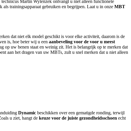
h technicus Martin Wylenzek ontvangt u niet alleen functionele
k als trainingsapparaat gebruiken en begrijpen. Laat u in onze
MBT
en dat niet elk model geschikt is voor elke activiteit, daarom is de
en is, hoe beter wij u een
aanbeveling voor de voor u meest
 op uw benen staat en weinig zit. Het is belangrijk op te merken dat
bent aan het dragen van uw MBTs, zult u snel merken dat u niet alleen
aanduiding
Dynamic
beschikken over een gematigde ronding, terwijl
oals u ziet, hangt de
keuze voor de juiste gezondheidsschoen
echt