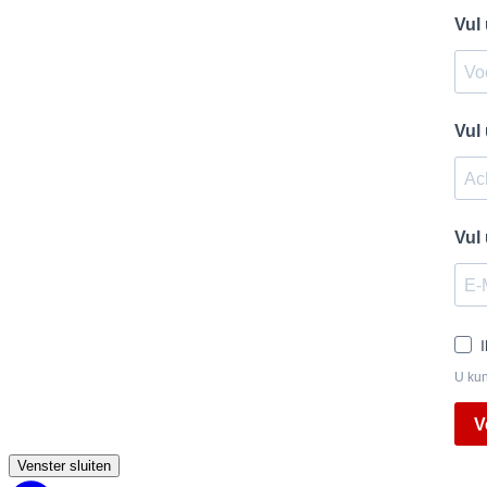
Vul
Vul
Vul
U kun
V
Venster sluiten
Back