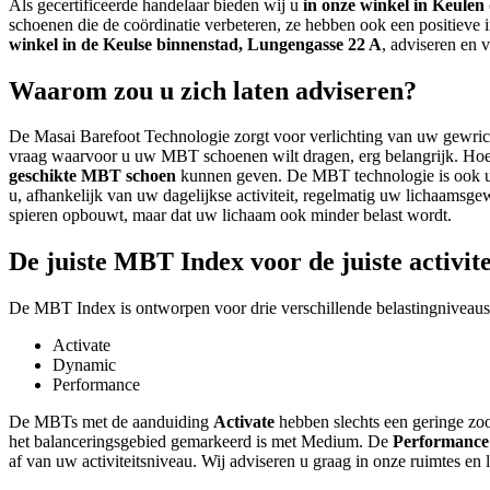
Als gecertificeerde handelaar bieden wij u
in onze winkel in Keulen
schoenen die de coördinatie verbeteren, ze hebben ook een positieve 
winkel in de Keulse binnenstad, Lungengasse 22 A
, adviseren en
Waarom zou u zich laten adviseren?
De Masai Barefoot Technologie zorgt voor verlichting van uw gewrichte
vraag waarvoor u uw MBT schoenen wilt dragen, erg belangrijk. Hoe be
geschikte MBT schoen
kunnen geven. De MBT technologie is ook uits
u, afhankelijk van uw dagelijkse activiteit, regelmatig uw lichaamsg
spieren opbouwt, maar dat uw lichaam ook minder belast wordt.
De juiste MBT Index voor de juiste activite
De MBT Index is ontworpen voor drie verschillende belastingniveaus
Activate
Dynamic
Performance
De MBTs met de aanduiding
Activate
hebben slechts een geringe zo
het balanceringsgebied gemarkeerd is met Medium. De
Performance
af van uw activiteitsniveau. Wij adviseren u graag in onze ruimtes 