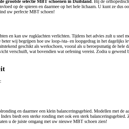
 de grootste selectie MBT schoenen in Duitsland
. Bij de orthopedisc
invloed op de spieren en daarmee op het hele lichaam. U kunt ze dus oo
 vind uw perfecte MBT schoen!
n en kan uw rugklachten verlichten. Tijdens het advies zult u snel merk
ter wij begrijpen hoe uw loop-/sta- en loopgedrag in het dagelijks lev
tekend geschikt als werkschoen, vooral als u beroepsmatig de hele dag
ewicht verschuift, wat bovendien wat oefening vereist. Zodra u gewend 
it
:
olronding en daarmee een klein balanceringsgebied. Modellen met de 
Index biedt een sterke ronding met ook een sterk balanceringsgebied. Z
en laten u de juiste omgang met uw nieuwe MBT schoen zien!