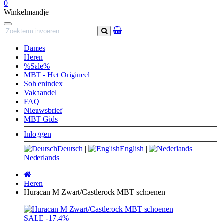
0
Winkelmandje
Navigation
Zoeken
Dames
Heren
%Sale%
MBT - Het Origineel
Sohlenindex
Vakhandel
FAQ
Nieuwsbrief
MBT Gids
Inloggen
Deutsch
|
English
|
Nederlands
Startpagina
Heren
Huracan M Zwart/Castlerock MBT schoenen
SALE
-17.4%