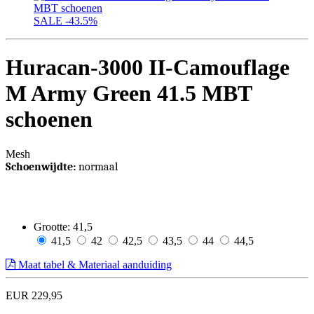
SALE
-43.5%
Huracan-3000 II-Camouflage
M Army Green 41.5 MBT
schoenen
Mesh
Schoenwijdte:
normaal
Grootte:
41,5
41,5
42
42,5
43,5
44
44,5
Maat tabel & Materiaal aanduiding
EUR 229,95