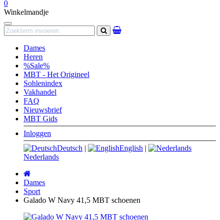
0
Winkelmandje
Navigation
Zoeken
Dames
Heren
%Sale%
MBT - Het Origineel
Sohlenindex
Vakhandel
FAQ
Nieuwsbrief
MBT Gids
Inloggen
Deutsch
|
English
|
Nederlands
Startpagina
Dames
Sport
Galado W Navy 41,5 MBT schoenen