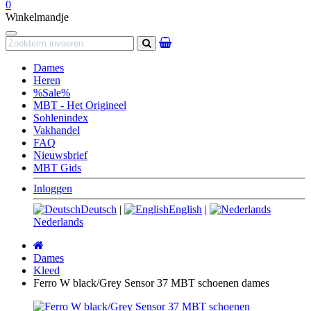
0
Winkelmandje
Navigation
Zoeken
Dames
Heren
%Sale%
MBT - Het Origineel
Sohlenindex
Vakhandel
FAQ
Nieuwsbrief
MBT Gids
Inloggen
Deutsch
|
English
|
Nederlands
Startpagina
Dames
Kleed
Ferro W black/Grey Sensor 37 MBT schoenen dames