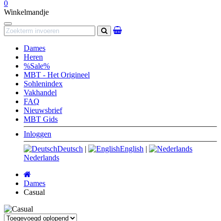
0
Winkelmandje
Navigation
Zoeken
Dames
Heren
%Sale%
MBT - Het Origineel
Sohlenindex
Vakhandel
FAQ
Nieuwsbrief
MBT Gids
Inloggen
Deutsch
|
English
|
Nederlands
Startpagina
Dames
Casual