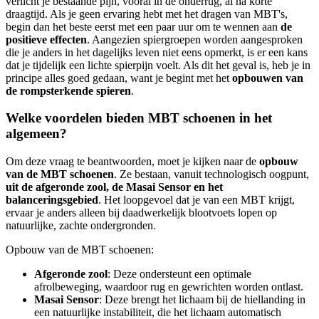
verlicht je bestaande pijn, vooral in de onderrug, al na korte
draagtijd. Als je geen ervaring hebt met het dragen van MBT's,
begin dan het beste eerst met een paar uur om te wennen aan
de
positieve effecten
. Aangezien spiergroepen worden aangesproken
die je anders in het dagelijks leven niet eens opmerkt, is er een kans
dat je tijdelijk een lichte spierpijn voelt. Als dit het geval is, heb je in
principe alles goed gedaan, want je begint met het
opbouwen van
de rompsterkende spieren
.
Welke voordelen bieden MBT schoenen in het
algemeen?
Om deze vraag te beantwoorden, moet je kijken naar de
opbouw
van de MBT schoenen
. Ze bestaan, vanuit technologisch oogpunt,
uit de afgeronde zool, de Masai Sensor en het
balanceringsgebied
. Het loopgevoel dat je van een MBT krijgt,
ervaar je anders alleen bij daadwerkelijk blootvoets lopen op
natuurlijke, zachte ondergronden.
Opbouw van de MBT schoenen:
Afgeronde zool
: Deze ondersteunt een optimale
afrolbeweging, waardoor rug en gewrichten worden ontlast.
Masai Sensor
: Deze brengt het lichaam bij de hiellanding in
een natuurlijke instabiliteit, die het lichaam automatisch