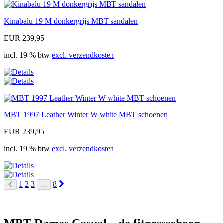
Kinabalu 19 M donkergrijs MBT sandalen
EUR 239,95
incl. 19 % btw
excl. verzendkosten
MBT 1997 Leather Winter W white MBT schoenen
EUR 239,95
incl. 19 % btw
excl. verzendkosten
Next
1
2
3
8
...
Prev
MBT Dames Casual – de fitnessschoen