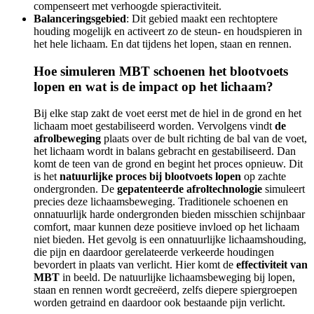
compenseert met verhoogde spieractiviteit.
Balanceringsgebied
: Dit gebied maakt een rechtoptere
houding mogelijk en activeert zo de steun- en houdspieren in
het hele lichaam. En dat tijdens het lopen, staan en rennen.
Hoe simuleren MBT schoenen het blootvoets
lopen en wat is de impact op het lichaam?
Bij elke stap zakt de voet eerst met de hiel in de grond en het
lichaam moet gestabiliseerd worden. Vervolgens vindt
de
afrolbeweging
plaats over de bult richting de bal van de voet,
het lichaam wordt in balans gebracht en gestabiliseerd. Dan
komt de teen van de grond en begint het proces opnieuw. Dit
is het
natuurlijke proces bij blootvoets lopen
op zachte
ondergronden. De
gepatenteerde afroltechnologie
simuleert
precies deze lichaamsbeweging. Traditionele schoenen en
onnatuurlijk harde ondergronden bieden misschien schijnbaar
comfort, maar kunnen deze positieve invloed op het lichaam
niet bieden. Het gevolg is een onnatuurlijke lichaamshouding,
die pijn en daardoor gerelateerde verkeerde houdingen
bevordert in plaats van verlicht. Hier komt de
effectiviteit van
MBT
in beeld. De natuurlijke lichaamsbeweging bij lopen,
staan en rennen wordt gecreëerd, zelfs diepere spiergroepen
worden getraind en daardoor ook bestaande pijn verlicht.