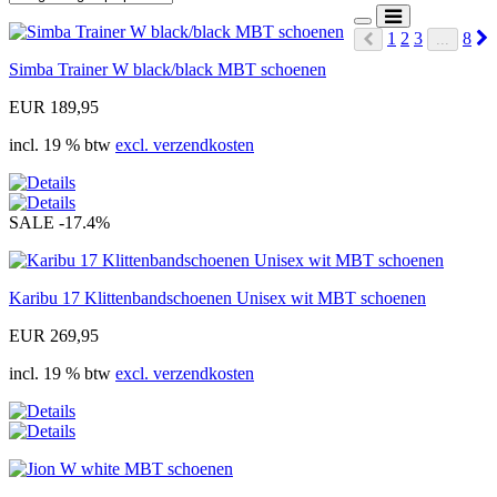
N
1
2
3
8
...
Prev
Simba Trainer W black/black MBT schoenen
EUR 189,95
incl. 19 % btw
excl. verzendkosten
SALE
-17.4%
Karibu 17 Klittenbandschoenen Unisex wit MBT schoenen
EUR 269,95
incl. 19 % btw
excl. verzendkosten