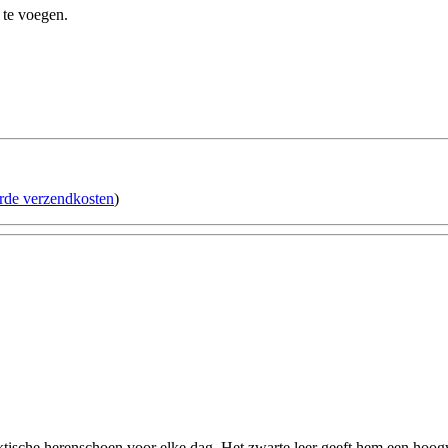
 te voegen.
erde verzendkosten
)
ktische herenschoen voor elke dag. Het zwarte leer geeft hem een hoogw