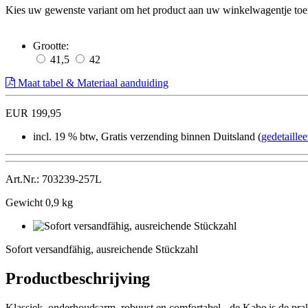
Kies uw gewenste variant om het product aan uw winkelwagentje toe
Grootte:
41,5
42
Maat tabel & Materiaal aanduiding
EUR 199,95
incl. 19 % btw, Gratis verzending binnen Duitsland (
gedetaille
Art.Nr.: 703239-257L
Gewicht 0,9 kg
Sofort
versandfähig,
Sofort versandfähig, ausreichende Stückzahl
ausreichende
Stückzahl
Productbeschrijving
Klassiek, onderhoudsarm, robuust en comfortabel - de Kabe is de pra