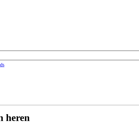
ds
n heren