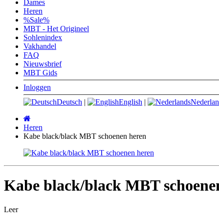
Dames
Heren
%Sale%
MBT - Het Origineel
Sohlenindex
Vakhandel
FAQ
Nieuwsbrief
MBT Gids
Inloggen
Deutsch
|
English
|
Nederlan
Startpagina
Heren
Kabe black/black MBT schoenen heren
Kabe black/black MBT schoene
Leer